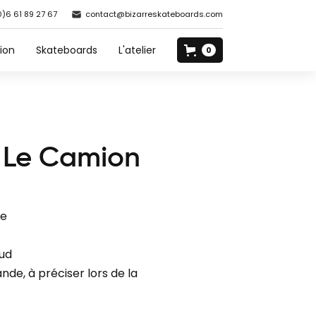
0)6 61 89 27 67
contact@bizarreskateboards.com
ion
Skateboards
L'atelier
0
 Le Camion
ue
aud
nde, à préciser lors de la