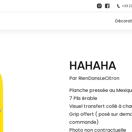
+33 (
Décorat
HAHAHA
Par
RienDansLeCitron
Planche pressée au Mexiq
7 Plis érable
Visuel transfert collé à ch
Grip offert ( posé sur dema
commande)
Photo non contractuelle