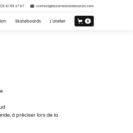
0)6 61 89 27 67
contact@bizarreskateboards.com
ion
Skateboards
L'atelier
0
ue
aud
nde, à préciser lors de la