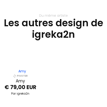
Du même artiste
Les autres design de
igreka2n
PIVOTER
Amy
€ 79,00 EUR
Par
igreka2n