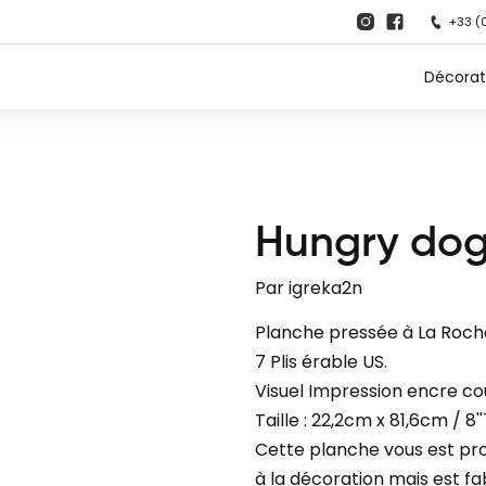
+33 (
Décorat
Hungry dog
Par
igreka2n
Planche pressée à La Roche
7 Plis érable US.
Visuel Impression encre co
Taille : 22,2cm x 81,6cm‍ / 8''
Cette planche vous est pr
à la décoration mais est fa