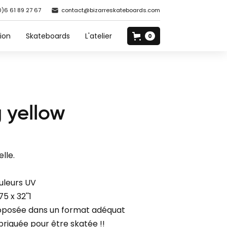
0)6 61 89 27 67
contact@bizarreskateboards.com
ion
Skateboards
L'atelier
0
 yellow
lle.
uleurs UV
75 x 32''1
oposée dans un format adéquat
briquée pour être skatée !!